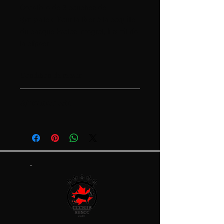
Constitué de 3 couches de
SympaTex. Pour la fixer à la coquille
du casque Protos Integral, il suffit de
la clipser.
Condition de retour
Aucune condition de retour
Ajustement prix
Le prix est sujet à changer en
fonction des coûts
d'approvisionnement. Si vous
acceptez l'achat, cela inclut
automatiquement l'acceptation de
ces conditions.