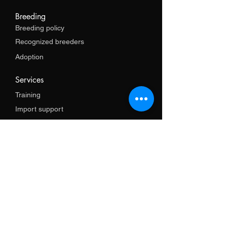
Breeding
Breeding policy
Recognized breeders
Adoption
Services
Training
Import support
Shop
Promotional items
Clothes
Necklaces
leash
Harnesses and necklaces
GPS and electronics
Books