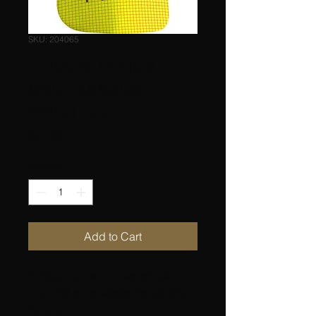
SKU: 204065
Couvre nuque
pour casque
PROTOS
Price
$47.99
Quantity
*
Add to Cart
Protège nuque à clipser, empêche
l'humidité et les saletés de pénétrer
dans le cou.