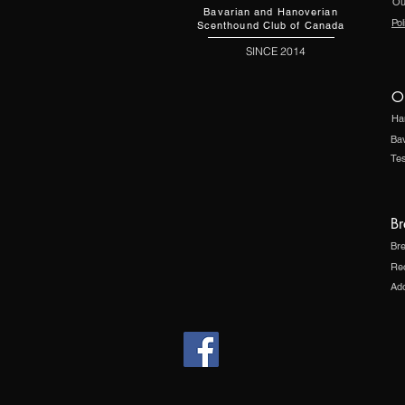
Ou
Bavarian and Hanoverian
Pol
Scenthound Club of Canada
SINCE 2014
O
Ha
Ba
Te
Br
Bre
Re
Ado