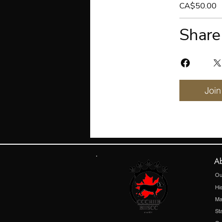
CA$50.00
Share
Join
Ab
Ou
His
Ma
St