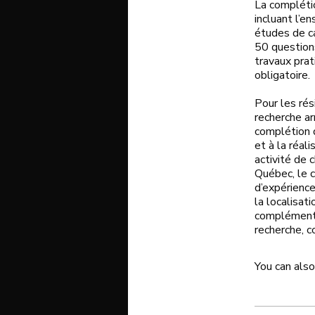
La compléti
incluant l’e
études de ca
50 question
travaux pra
obligatoire.
Pour les rés
recherche ar
complétion 
et à la réali
activité de 
Québec, le 
d’expérience 
la localisat
complémenta
recherche, 
You can also