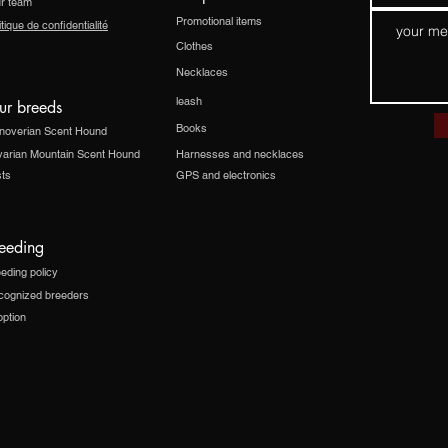
r team
Promotional items
itique de confidentialité
Clothes
Necklaces
leash
ur breeds
Books
noverian Scent Hound
varian Mountain Scent Hound
Harnesses and necklaces
sts
GPS and electronics
eeding
eding policy
cognized breeders
ption