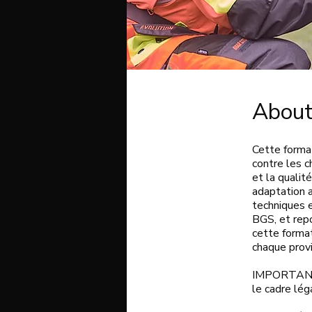
Abou
Cette forma
contre les 
et la quali
adaptation 
techniques 
BGS, et repo
cette format
chaque provi
IMPORTANT :
le cadre léga