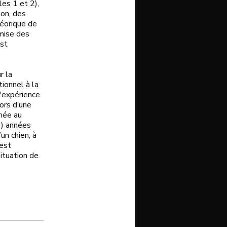
es 1 et 2),
ion, des
héorique de
emise des
est
r la
ionnel à la
'expérience
lors d’une
rmée au
3) années
un chien, à
 est
ituation de