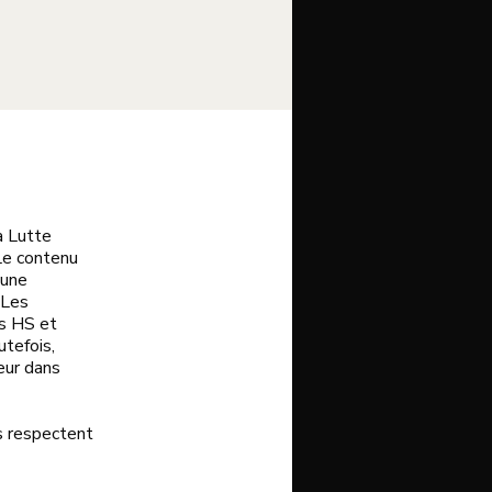
a Lutte
Le contenu
 une
 Les
es HS et
utefois,
eur dans
s respectent