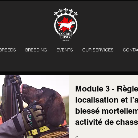
BREEDS
BREEDING
EVENTS
OUR SERVICES
CONTA
Module 3 - Règl
localisation et l
blessé mortellem
activité de chas
6 Steps