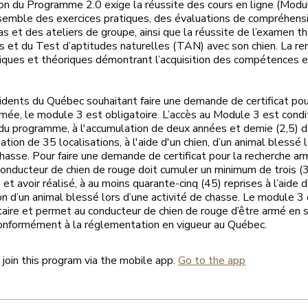
on du Programme 2.0 exige la réussite des cours en ligne (Modul
nsemble des exercices pratiques, des évaluations de compréhens
s et des ateliers de groupe, ainsi que la réussite de l’examen t
s et du Test d’aptitudes naturelles (TAN) avec son chien. La r
tiques et théoriques démontrant l’acquisition des compétences 
idents du Québec souhaitant faire une demande de certificat pou
mée, le module 3 est obligatoire. L’accès au Module 3 est condit
du programme, à l'accumulation de deux années et demie (2,5) d
sation de 35 localisations, à l'aide d'un chien, d’un animal blessé 
chasse. Pour faire une demande de certificat pour la recherche a
conducteur de chien de rouge doit cumuler un minimum de trois (
et avoir réalisé, à au moins quarante-cinq (45) reprises à l’aide d’
ion d’un animal blessé lors d’une activité de chasse. Le module 3
ire et permet au conducteur de chien de rouge d’être armé en s
conformément à la réglementation en vigueur au Québec.
 join this program via the mobile app.
Go to the app