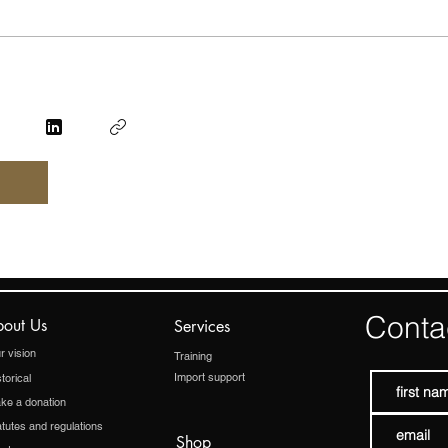
Conta
out Us
Services
r vision
Training
Import support
torical
ke a donation
atutes and regulations
Shop