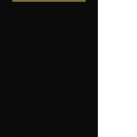
Conçu en équipe avec des
maîtres-chiens de suivi renommés
dans des postes de suivi
professionnels.
S'adapte parfaitement au contour
du chien, la conception de base
est similaire aux harnais pour
chiens de traîneau
Matériaux robustes mais
confortables: néoprène, PTM et
tissu palmé; la combinaison de
couleurs orange / olive assure
une visibilité optimale entre le
conducteur et le chien.
Le haut et le bas pivotent; position
de stationnement sécurisée pour
l'émerillon non utilisé.