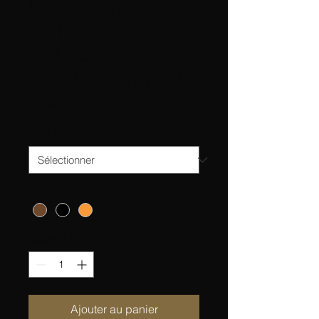
Harnais de
recherche
FOLLOW (3 snaps
relâche) Niggeloh
Prix
157,99 $
Taille
*
Couleur
*
Quantité
*
Ajouter au panier