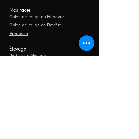
Nos races
Chien de rouge du Hanovre
Chien de rouge de Bavière
Epreuves
Élevage
Politique d'élevage
Reproducteurs reconnus
Adoption
Services
Formation
Accompagnement importation
Boutique
Articles promotionnels
Vêtements