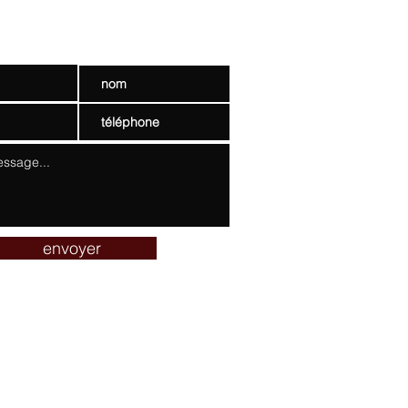
ctez nous
envoyer