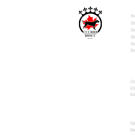
À 
No
Hi
Fa
St
No
Club canadien des Chiens r
ouge
Pol
du Hanovre et de Bavière
DEPUIS 2014
N
Ch
Chi
Ep
Él
Pol
Re