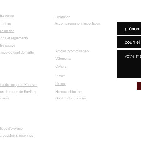
Conta
propos de nous
Services
tre vision
Formation
Accompagnement importation
storique
ire un don
atuts et règlements
Boutique
tre équipe
Articles promotionnels
itique de confidentialité
Vêtements
Colliers
Longe
os races
Livres
ien de rouge du Hanovre
en de rouge de Bavière
Harnais et bottes
reuves
GPS et électronique
evage
itique d'élevage
producteurs reconnus