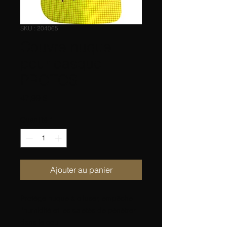
SKU : 204065
Couvre nuque
pour casque
PROTOS
Prix
47,99 $
Quantité
*
Ajouter au panier
Protège nuque à clipser, empêche
l'humidité et les saletés de pénétrer
dans le cou.