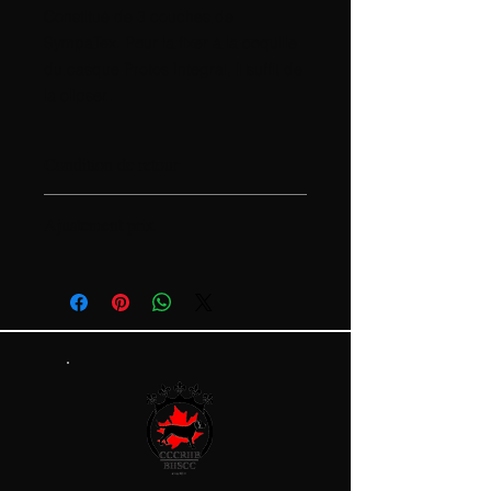
Constitué de 3 couches de
SympaTex. Pour la fixer à la coquille
du casque Protos Integral, il suffit de
la clipser.
Condition de retour
Aucune condition de retour
Ajustement prix
Le prix est sujet à changer en
fonction des coûts
d'approvisionnement. Si vous
acceptez l'achat, cela inclut
automatiquement l'acceptation de
ces conditions.