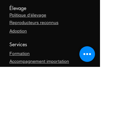
Élevage
Politique d'élevage
Reproducteurs reconnus
Adoption
Services
Formation
Accompagnement importation
Boutique
Articles promotionnels
Vêtements
Colliers
Longe
Harnais et bottes
GPS et électronique
Livres