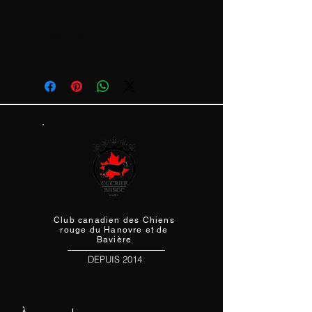
Condition de retour
aucune possibilité de retour.
Club canadien des Chiens
r
ouge du Hanovre et de
Bavière
DEPUIS 2014