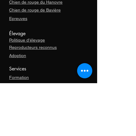
Chien de rouge du Hanovre
Chien de rouge de Bavière
Epreuves
Élevage
Politique d'élevage
Reproducteurs reconnus
Adoption
Services
Formation
Accompagnement importation
Boutique
Articles promotionnels
Vêtements
Colliers
Longe
Harnais et bottes