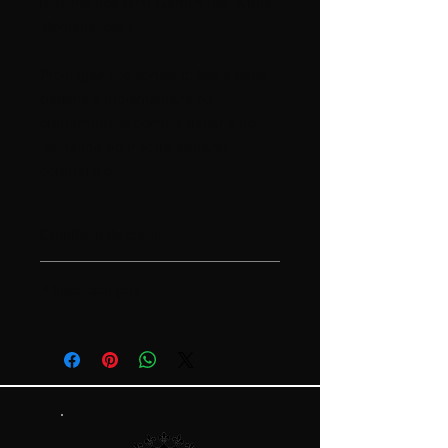
majorité des GPS Garmin (ex: Alpha,
Montana, etc.)
Prolongez vos sorties grâce à cette
batterie supplémentaire ou
embarquez-la comme batterie de
rechange pour votre appareil
compatible.
Condition de retour
Aucune condition de retour
Ajustement prix
Le prix est sujet à changer en
fonction des coûts
d'approvisionnement. Si vous
acceptez l'achat, cela inclut
automatiquement l'acceptation de
ces conditions.