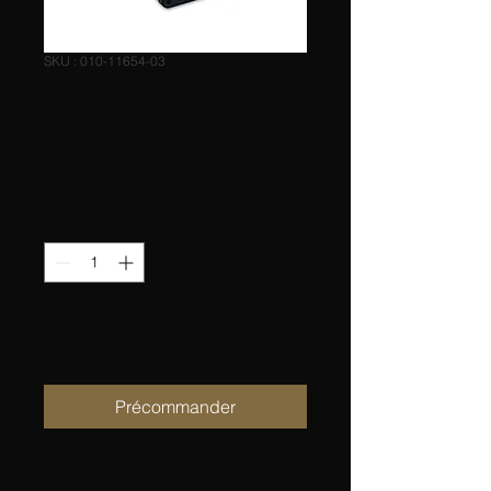
SKU : 010-11654-03
Batterie Lithium-
ion
Prix
66,99 $
Quantité
*
Sur commande, sera livré dans nos
meilleurs délais en fonction des
approvisionnements.
Précommander
Batterie d'origine. Convient à la