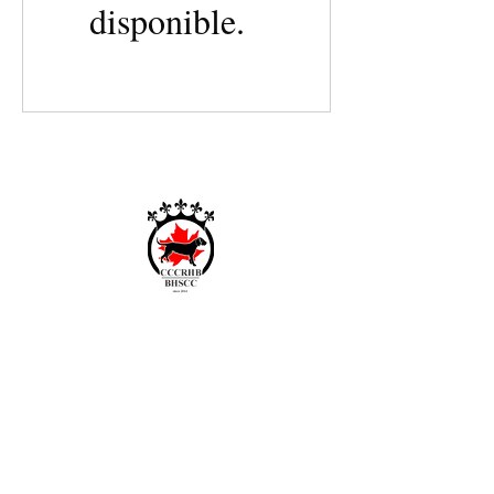
disponible.
Club canadien des Chiens
r
ouge du Hanovre et de
Bavière
DEPUIS 2014
À propos de nous