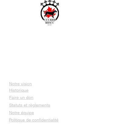
Club canadien des Chiens
r
ouge du Hanovre et de
Bavière
DEPUIS 2014
À propos de nous
Notre vision
Historique
Faire un don
Statuts et règlements
Notre équipe
Politique de confidentialité
Nos races