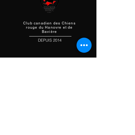
Club canadien des Chiens
r
ouge du Hanovre et de
Bavière
DEPUIS 2014
À propos de nous
Notre vision
Historique
Faire un don
Statuts et règlements
Notre équipe
Politique de confidentialité
Nos races
Chien de rouge du Hanovre